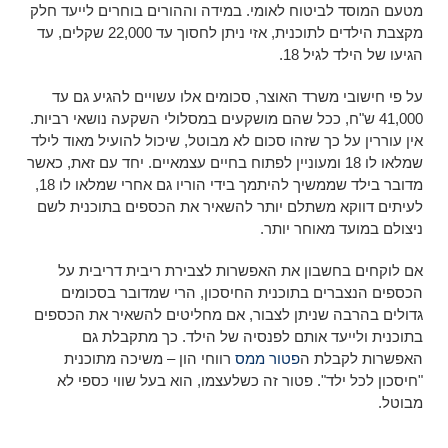
מטעם המוסד לביטוח לאומי. במידה וההורים בוחרים לייעד חלק
מקצבת הילדים לתוכנית, אזי ניתן לחסוך עד 22,000 שקלים, עד
הגיעו של הילד לגיל 18.
על פי חישובי משרד האוצר, סכומים אלו עשויים להגיע גם עד
41,000 ש"ח, ככל שהם מושקעים במסלולי השקעה נושאי רביות.
אין עוררין על כך שזהו סכום לא מבוטל, שיכול להועיל מאוד לילד
שמלאו לו 18 ומעוניין לפתוח בחיים עצמאיים. יחד עם זאת, כאשר
מדובר בילד שממשיך להיתמך בידי הוריו גם אחרי שמלאו לו 18,
לעיתים דווקא משתלם יותר להשאיר את הכספים בתוכנית לשם
ניצולם במועד מאוחר יותר.
אם לוקחים בחשבון את האפשרות לצבירת ריבית דריבית על
הכספים הנצברים בתוכנית החיסכון, הרי שמדובר בסכומים
גדולים בהרבה שניתן לצבור, אם מחליטים להשאיר את הכספים
בתוכנית ולייעד אותם לפנסיה של הילד. כך מתקבלת גם
האפשרות לקבלת ה
פטור ממס
רווחי הון – משיכה מתוכנית
"חיסכון לכל ילד". פטור זה כשלעצמו, הוא בעל שווי כספי לא
מבוטל.