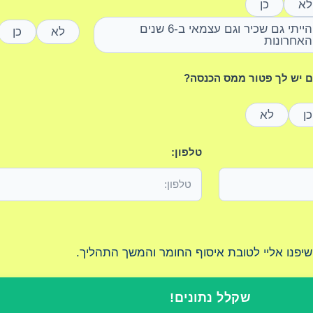
לא
כן
הייתי גם שכיר וגם עצמאי ב-6 שנים
לא
כן
האחרונות
 יש לך פטור ממס הכנסה?
כן
לא
טלפון:
 שיפנו אליי לטובת איסוף החומר והמשך התהליך.
שקלל נתונים!