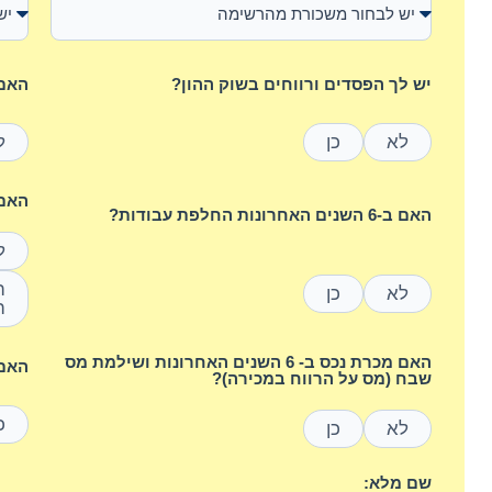
יש לך הפסדים ורווחים בשוק ההון?
האם 
לא
כן
ל
האם היי
האם ב-6 השנים האחרונות החלפת עבודות?
ל
לא
כן
ה
האם מכרת נכס ב- 6 השנים האחרונות ושילמת מס
האם 
שבח (מס על הרווח במכירה)?
כ
לא
כן
שם מלא: