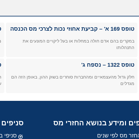
טופס 169 א' – קביעת אחוזי נכות לצרכי מס הכנסה
טופ
במקרים בהם אדם חולה במחלות או בעל ליקויים המונעים את
מ
התנהלותו
טופס 1322 – נספח ג'
טופ
חלק גדול מהעצמאיים ומהחברות סוחרים בשוק ההון, באופן הזה הם
ח
מגדלים
ש
ים ומידע בנושא החזרי מס
סניפים 
חזר מס לפי שנים
סניפי ב