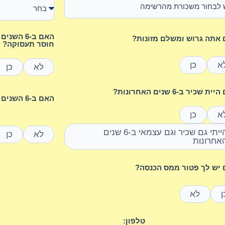
האם ב-6 
אתה גרוש ומשלם מזונות?
חוסר תעסוקה?
א
כן
לא
כן
ת שכיר ב-6 שנים האחרונות?
האם ב-6 השנים האחרונות נולד לך ילד/ה?
א
כן
הייתי גם שכיר וגם עצמאי ב-6 שנים
לא
כן
אחרונות
יש לך פטור ממס הכנסה?
ן
לא
טלפון: