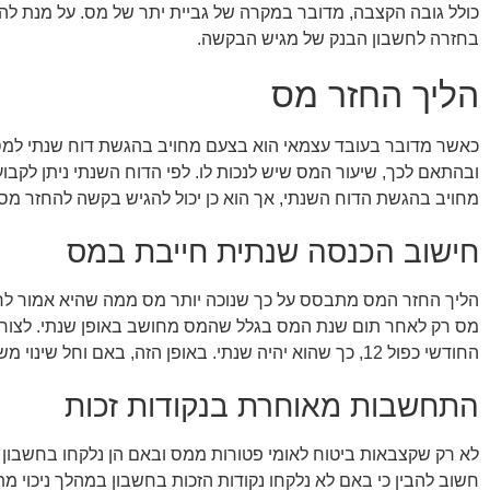
כולל גובה הקצבה, מדובר במקרה של גביית יתר של מס. על מנת ל
בחזרה לחשבון הבנק של מגיש הבקשה.
הליך החזר מס
כאשר מדובר בעובד עצמאי הוא בצעם מחויב בהגשת דוח שנתי למ
ובהתאם לכך, שיעור המס שיש לנכות לו. לפי הדוח השנתי ניתן לקב
מחויב בהגשת הדוח השנתי, אך הוא כן יכול להגיש בקשה להחזר מס במ
חישוב הכנסה שנתית חייבת במס
הליך החזר המס מתבסס על כך שנוכה יותר מס ממה שהיא אמור לר
מס רק לאחר תום שנת המס בגלל שהמס מחושב באופן שנתי. לצורך ה
החודשי כפול 12, כך שהוא יהיה שנתי. באופן הזה, באם וחל שינוי משמעותי כבר בחודש פברואר, סביר כי תהיה גביית יתר.
התחשבות מאוחרת בנקודות זכות
לא רק שקצבאות ביטוח לאומי פטורות ממס ובאם הן נלקחו בחשבון ב
חשוב להבין כי באם לא נלקחו נקודות הזכות בחשבון במהלך ניכוי 