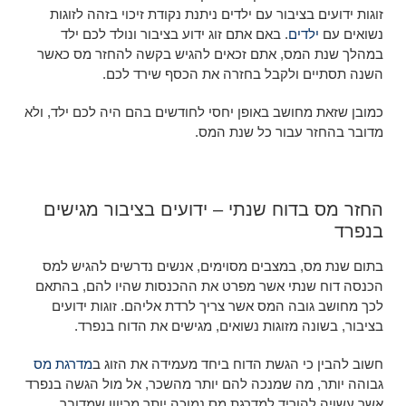
זוגות ידועים בציבור עם ילדים ניתנת נקודת זיכוי בזהה לזוגות
נשואים עם
ילדים
. באם אתם זוג ידוע בציבור ונולד לכם ילד
במהלך שנת המס, אתם זכאים להגיש בקשה להחזר מס כאשר
השנה תסתיים ולקבל בחזרה את הכסף שירד לכם.
כמובן שזאת מחושב באופן יחסי לחודשים בהם היה לכם ילד, ולא
מדובר בהחזר עבור כל שנת המס.
החזר מס בדוח שנתי – ידועים בציבור מגישים
בנפרד
בתום שנת מס, במצבים מסוימים, אנשים נדרשים להגיש למס
הכנסה דוח שנתי אשר מפרט את ההכנסות שהיו להם, בהתאם
לכך מחושב גובה המס אשר צריך לרדת אליהם. זוגות ידועים
בציבור, בשונה מזוגות נשואים, מגישים את הדוח בנפרד.
חשוב להבין כי הגשת הדוח ביחד מעמידה את הזוג ב
מדרגת מס
גבוהה יותר, מה שמנכה להם יותר מהשכר, אל מול הגשה בנפרד
אשר עשויה להוריד למדרגת מס נמוכה יותר מכיוון שמדובר