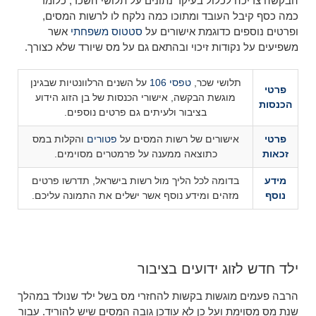
הבקשה צריכה לכלול בעיקר נתונים על תלושי השכר, כלומר
כמה כסף קיבל העובד ומתוכו כמה נלקח לו לרשות המסים,
ופרטים נוספים כדוגמת אישורים על
סטטוס משפחתי
אשר
משפיעים על נקודות זיכוי ובהתאם גם על מס שיורד שלא כצורך.
תלושי שכר,
טפסי 106
על השנים הרלוונטיות שבגינן
פרטי
מוגשת הבקשה, אישורי הכנסות של בן הזוג הידוע
הכנסות
בציבור ולעיתים גם פרטים נוספים.
פרטי
אישורים של רשות המסים על
פטורים
והקלות במס
זכאות
כתוצאה ממענה על פרמטרים מסוימים.
מידע
בדומה לכל הליך מול רשות בישראל, תדרשו פרטים
נוסף
מזהים ומידע נוסף אשר ישלים את התמונה עליכם.
ילד חדש לזוג ידועים בציבור
הרבה פעמים מוגשות בקשות להחזרי מס בשל ילד שנולד במהלך
שנת מס מסוימת ועל כן לא עודכן גובה המסים שיש להוריד. עבור