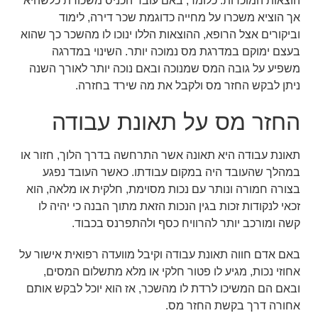
הוצאות המוכרות. כלומר, באם עובד הכניס משכורת כלשהיא
אך הוציא משכרו על מחייה כדוגמת שכר דירה, לימוד
וביקורים אצל הרופא, ההוצאות הללו ינוכו לו מהשכר כך שהוא
בעצם ימוקם במדרגת מס נמוכה יותר. השינוי במדרגה
משפיע על גובה המס שמנוכה ובאם נוכה יותר לאורך השנה
ניתן לבקש החזר מס ולקבל את מה שירד בחזרה.
החזר מס על תאונת עבודה
תאונת עבודה היא תאונה אשר התרחשה בדרך הלוך, חזור או
במהלך שהעובד היה במקום עבודתו. כאשר העובד נפגע
בצורה חמורה ונותר עם נכות מסוימת, חלקית או מלאה, הוא
זכאי לנקודות זכות בגין הנכות הזאת מתוך הבנה כי יהיה לו
קשה ומורכב יותר להרוויח כסף ולהתפרנס בכבוד.
באם אדם חווה תאונת עבודה וקיבל מוועדה רפואית אישור על
אחוזי נכות, מגיע לו פטור חלקי או מלא מתשלום המסים,
ובאם הם המשיכו לרדת לו מהשכר, אז הוא יוכל לבקש אותם
אחורה דרך בקשת החזר מס.