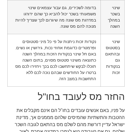
שינוי
בדומה לשכירים, גם עבור עצמאים שינוי
בשכר
משמעותי בשכר יכול להביא כך שהם ידורגו
במהלך
במדרגת מס שונה מה שיגרום לכך שצריך להיות
השנה
מנוכה להם מס שונה.
שינוי
נקודות זכות ניתנות על פי כל מיני סטטוסים
בסטטוס
ופרמטרים כדוגמת אחוזי נכות, גירושין או נשים.
ובהתאם
באם חל שינוי בנקודות הזכות במהלך השנה
גם
כתוצאה משינוי סטטוס מסוים, בתום השנה
בנקודות
תוכלו לבקש שיתחשבו לכם בכך ויחזירו לכם מס
זכות
ברטרו על החודשים שבהם נוכה לכם ללא
התחשבות במצב הזה.
החזר מס לעובד בחו"ל
על פניו, באם אנשים עובדים בחו"ל הם אינם מקבלים את
ההטבות והתשתיות שהמיסים שלהם מממנים אך, מדינת
ישראל עדיין דורשת מהם לשלם מס בהתאם לגובה השכר
שלהם, גם אם העבודה היא לגמרי במדינה אחרת. לאור