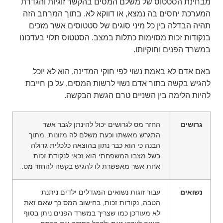
מבחינת הסטטוס של משלם המסים בהקשר זוגיות והגדרת
המערכת יחסים בה נמצא, או דווקא לא. בתוך המרחב הזה
תהיה הבדלה בין כל מיני סוגים של סטטוסים אשר מזכים
בנקודות זכות מסוימות כתלות במצב. הסטטוס תלוי בעדכונו
במשרד הפנים וחוקיותו.
באם אדם לא באמת נשוי לפי חוקי המדינה, הוא לא יוכל
להגיש בקשה בתור אדם נשוי לרשות המסים, על כן חייבת
להיות הלימה בין השניים טרם הגשת הבקשה.
גרושים
החזר מס לגרושים יכול להינתן לגבר אשר
התגרש מאשתו וכעת משלם לה מזונות. מתוך
הבנה כי הוא כבר נתון בהוצאה כלכלית גדולה
בשל מצבו המשפחתי הוא זכאי לנקודת זכות
אחת אשר מאפשרת לו להגיש בקשה להחזר מס.
נשואים
עבור זוגות נשואים המגדלים ילדים ניתנת
הטבה, נקודות זכות, בחישוב המס כך שאם זאת
לא מעודכן כמו שצריך במשרד הפנים ניתן בסוף