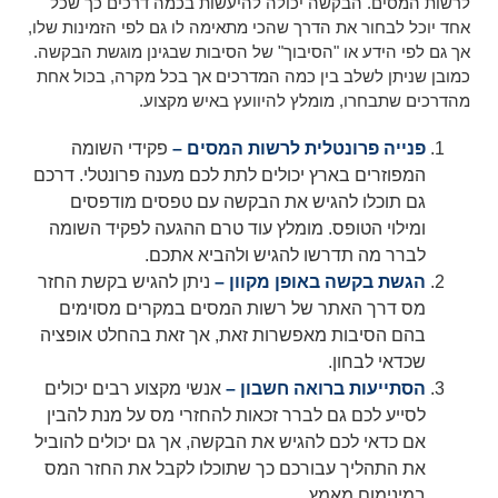
לרשות המסים. הבקשה יכולה להיעשות בכמה דרכים כך שכל
אחד יוכל לבחור את הדרך שהכי מתאימה לו גם לפי הזמינות שלו,
אך גם לפי הידע או "הסיבוך" של הסיבות שבגינן מוגשת הבקשה.
כמובן שניתן לשלב בין כמה המדרכים אך בכל מקרה, בכול אחת
מהדרכים שתבחרו, מומלץ להיוועץ באיש מקצוע.
פנייה פרונטלית לרשות המסים –
פקידי השומה
המפוזרים בארץ יכולים לתת לכם מענה פרונטלי. דרכם
גם תוכלו להגיש את הבקשה עם טפסים מודפסים
ומילוי הטופס. מומלץ עוד טרם ההגעה לפקיד השומה
לברר מה תדרשו להגיש ולהביא אתכם.
הגשת בקשה באופן מקוון –
ניתן להגיש בקשת החזר
מס דרך האתר של רשות המסים במקרים מסוימים
בהם הסיבות מאפשרות זאת, אך זאת בהחלט אופציה
שכדאי לבחון.
הסתייעות ברואה חשבון –
אנשי מקצוע רבים יכולים
לסייע לכם גם לברר זכאות להחזרי מס על מנת להבין
אם כדאי לכם להגיש את הבקשה, אך גם יכולים להוביל
את התהליך עבורכם כך שתוכלו לקבל את החזר המס
במינימום מאמץ.