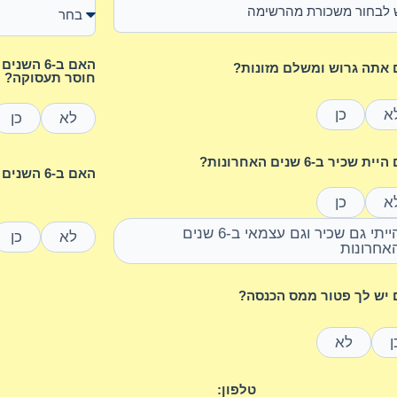
האם ב-6 
אתה גרוש ומשלם מזונות?
חוסר תעסוקה?
א
כן
לא
כן
ת שכיר ב-6 שנים האחרונות?
האם ב-6 השנים האחרונות נולד לך ילד/ה?
א
כן
הייתי גם שכיר וגם עצמאי ב-6 שנים
לא
כן
אחרונות
יש לך פטור ממס הכנסה?
ן
לא
טלפון: