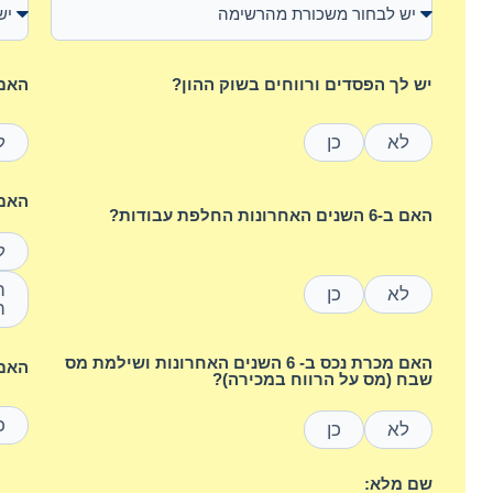
יש לך הפסדים ורווחים בשוק ההון?
האם 
לא
כן
ל
האם היי
האם ב-6 השנים האחרונות החלפת עבודות?
ל
לא
כן
ה
האם מכרת נכס ב- 6 השנים האחרונות ושילמת מס
האם 
שבח (מס על הרווח במכירה)?
כ
לא
כן
שם מלא: