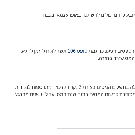
טפסים הגיעו, כדוגמת
טופס 106
אשר לוקח לו זמן להגיע
הורים לילדים בעלי צרכים מיוחדים ודאי חווים כל מיני קשיים אשר יכולים להיות גם קשיים כלכליים. לצורך כך, המדינה מציעה עזרה בהקלה בתשלום המסים בצורת 2 נקודות זיכוי המתווספות לנקודות
שכבר ניתנות להורים לילדים ללא צרכים מיוחדים או מוגבלות. על מנת לקבל את המס בחזרה במידה וירד לכם לשווא, יש להגיש בקשה מסודרת לרשות המסים בתום שנת המס ועד ל-6 שנים מהרגע