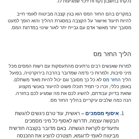
נלקחו בחשבון נקודות זיכוי שמגיעות לו.
במקרים בהם החזר המס הוא בגין קצבה מביטוח לאומי חייב
להיות תיעוד ואישור על הקצבה במסגרת ההליך והוא הופך למעט
מסובך יותר מאשר אדם עם גביית יתר לאור שינוי במדרגת המס.
הליך החזר מס
למרות שאנשים רבים נרתעים מהתעסקות עם רשות המסים מכל
מיני סיבות, ולמרות כי נדמה שמדובר בהרבה בירוקרטיה, בפועל
הליך
החזר מס
לא כל כך מסובך וגם יכול להיות מאוד משתלם.
באופן כללי, זכרו כי תמיד תוכלו פשוט להיעזר באנשי מקצוע
שזאת בדיוק עבודתם, להשיג לכם את מה שמגיע לכם בחזרה.
הנה כמה שלבים עיקריים בהליך החזר מס.
איסוף מסמכים –
ראשית, עוד טרם ניגשים להגשת
הבקשה עצמה, תדרשו לאסוף כל מיני מסמכים
ותיעודים לקראת הגשתה. באם מדובר בקצבה חודשית
מביטוח לאומי לדוגמא, תצטרכו להציג את ההכנסה