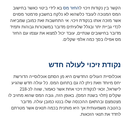
הקשר בין נקודות זיכוי ל
החזר מס
בא לידי ביטוי כאשר בחישוב
המס המנוכה לעובד כלשהוא לא נלקח בחשבון פרמטר מסוים
אשר מזכה אותו בנקודת זיכוי. אי התחשבות זאת כמובן שמביאה
לכדי גביית יתר ובגלל שלעיתים מדובר במשכורות גבוהות ותמיד
מדובר בחישובים שנתיים, עובד יכול למצוא את עצמו עם החזר
מס אפילו בסך כמה אלפי שקלים.
נקודת זיכוי לעולה חדש
אוכלוסיית העולים החדשים היא מן הסתם אוכלוסייה הדורשת
יחס מיוחד וזאת ניתן לה גם בתחום המס. כל עולה חדש שהגיע
לישראל, זכאי לנקודת זיכוי אחת אשר כאמור, שווה לכ-218
שקלים (תלוי בשנת המס). באופן הזה, גובה המס שהוא מחויב לו
מצטמצם ובהתאם ההכנסה שלו בנטו כמובן עולה. מדובר
בהטבה משמעותית אך היא מותנית בכמה תנאים אשר מטרתם
לחדד את תנאי הזכאות.