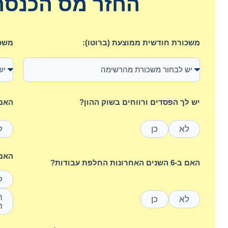
החזר מס הכנסה 
משכורת חודשית ממוצעת (ברוטו):
משכו
יש לך הפסדים ורווחים בשוק ההון?
האם 
לא
כן
ל
האם היי
האם ב-6 השנים האחרונות החלפת עבודות?
ל
לא
כן
ה