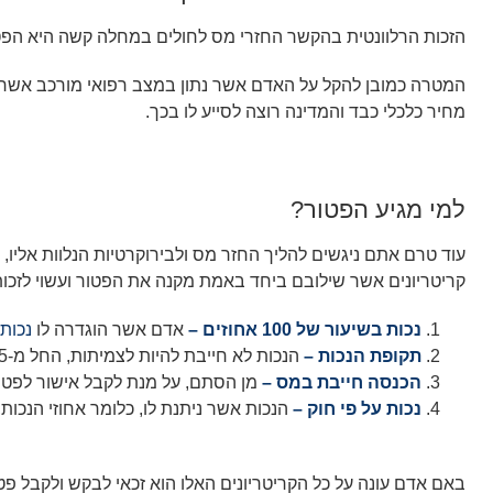
הזכות הרלוונטית בהקשר החזרי מס לחולים במחלה קשה היא הפטו
המטרה כמובן להקל על האדם אשר נתון במצב רפואי מורכב אשר מ
מחיר כלכלי כבד והמדינה רוצה לסייע לו בכך.
למי מגיע הפטור?
עוד טרם אתם ניגשים להליך החזר מס ולבירוקרטיות הנלוות אליו
קריטריונים אשר שילובם ביחד באמת מקנה את הפטור ועשוי לזכו
נכות בשיעור של 100 אחוזים –
אדם אשר הוגדרה לו
נכות
תקופת הנכות –
הנכות לא חייבת להיות לצמיתות, החל מ-185 ימי נכות מזכים בפטור.
הכנסה חייבת במס –
מן הסתם, על מנת לקבל אישור לפטור
נכות על פי חוק –
הנכות אשר ניתנת לו, כלומר אחוזי הנכות
באם אדם עונה על כל הקריטריונים האלו הוא זכאי לבקש ולקבל פט