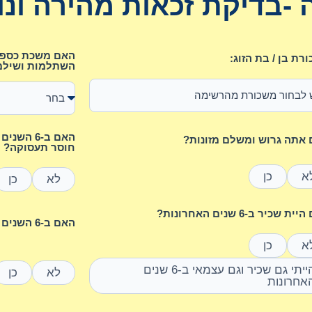
-בדיקת זכאות מהירה ונו
האם משכת כספים
רת בן / בת הזוג:
השתלמות ושילמ
האם ב-6 
אתה גרוש ומשלם מזונות?
חוסר תעסוקה?
א
כן
לא
כן
ת שכיר ב-6 שנים האחרונות?
האם ב-6 השנים האחרונות נולד לך ילד/ה?
א
כן
הייתי גם שכיר וגם עצמאי ב-6 שנים
לא
כן
אחרונות