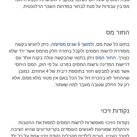
מס בין עבודות על מנת לבחור במדרגת השכר הרלוונטית.
החזר מס
בתום כל שנת מס, ו
למשך 6 שנים מסיומה
, ניתן להגיש בקשה
מסודרת לרשות המסים ולקבל בחזרה חלק מהמס אשר ירד שלא
כצורך.
החזר המס
ניתן בתנאי שהבקשה עולה בקנה אחד עם
דרישות המדינה ורשות המסים בפרט. על פי חוק, המס היחסי
אשר מגיע למבקש חוזר בתוספת ריבית של 4 אחוזים. כמובן
שההחזר לא בהכרח חל על הכל באם אין פטור מלא ממס, אלא
רק על החלק שנגבה מעבר למה שאמור.
נקודות זיכוי
נקודות הזיכוי מאפשרות לרשות המסים למפות את ההטבות
וההקלות שמגיעות לאנשים העומדים בקריטריונים שהיא הציבה.
לצורך העניין, הורים לילדים מקבלים נקודת זיכוי אחת על כל ילד