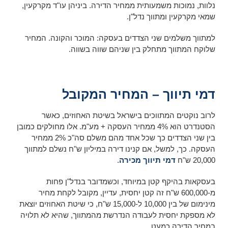
נלוות, נמוכות משמעותית ממחיר הדירה. ביניהן עו"ד מקרקעין,
שמאי מקרקעין ומתווך נדל"ן.
למתווך משלמים שני הצדדים בעסקה: המוכר והקונה. המחיר
שלוקח המתווך מתחלק בין שניהם שווה בשווה.
דמי תיווך – המחיר המקובל
לרוב נוקטים המתווכים בישראל בשיטת האחוזים, כאשר
הסטנדרט הוא 4% ממחיר העסקה + מע"מ. אלו מחולקים כמובן
בין שני הצדדים כך שכל אחד מהם משלם סה"כ 2% ממחיר
העסקה. כך, למשל, אם קנינו דירה במיליון ש"ח נשלם למתווך
20,000 ש"ח
דמי תיווך מכירה
.
בעסקאות בהיקף קטן במיוחד, וכשמדובר בנדל"ן פחות
מ-600,000 ש"ח זה קטן יחסית, עדיין, מקובל לקחת מחיר
מינימום של בין 10,000 ל-15,000 ש"ח, כי שיטת האחוזים יוצאת
לא מספקת יחסית לעבודה הנדרשת מהמתווך, שהיא לא תלויה
במחיר הדירה כמעט.