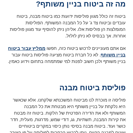
מה זה ביטוח בניין משותף?
ביטוח זה כולל מגוון פוליסות ידועות כמו ביטוח מבנה, ביטוח
עובדים וביטוח צד ג' על כל המבנה המשותף. הפוליסות
המומלצות הן פוליסות אלו. אליהן ניתן להוסיף עוד מגוון פוליסות
אחרות. אך בבסיס לא ניתן לזלזל.
אם אתם מעוניינים לרכוש ביטוח כזה, חפשו
ממליץ עבור ביטוח
בניין משותף
. לא כל חברת ביטוח מציעה פוליסות ביטוח עבור
בניין משותף ולכן חשוב לפנות למי שמתמחה בתחום וידוע כאמין.
פוליסת ביטוח מבנה
פוליסה זו מוכרת לנו מביטוח המשכנתא שלקחנו. אלא שכאשר
היא נלקחת על בניין משותף היא מבטחת את כל המבנה
המשותף ולא את הדירה הפרטית של הלקוח. ביטוח זה מבטח
את קירות המבנה, תשתיות, גג, דודי שמש, מדרגות, מעלית, חדר
כושר ועוד. ביטוח מבנה בסיסי נותן כיסוי במקרים ביטוחיים
שונים למבנה הקיים. ניתן לרכוש הרחבות לפוליסה על פי הצורך