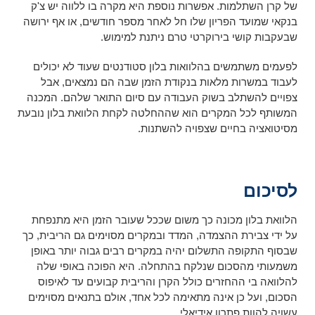
של קרן השתלמות. אפשרות נוספת היא מקרה בו ללווה יש צ'ק
בנקאי שמועד הפריון שלו חל לאחר מספר חודשים, או אף ירושה
שבעקבות קושי בירוקרטי טרם ניתנת למימוש.
לפעמים משתמשים בהלוואות בלון סטודנטים שעוד לא יכולים
לעבוד במשרות מלאות בנקודת הזמן שבה הם נמצאים, אבל
צפויים להשתלב בשוק העבודה עם סיום התואר שלהם. המכנה
המשותף לכל המקרים הוא שההחלטה לקחת הלוואת בלון נובעת
מסיטואציה בחיים שצפויה להשתנות.
לסיכום
הלוואת בלון מכונה כך משום שככל שעובר הזמן היא מתנפחת
על ידי צבירת ההצמדה, המדד ובמקרים מסוימים גם הריבית, כך
שבסוף התקופה התשלום יהיה במקרים רבים גבוה יותר באופן
משמעותי מהסכום שנלקח בהתחלה. היא הפוכה באופי שלה
להלוואה בי ההחזרים כולל הקרן והריבית קבועים עד לאיפוס
הסכום, ועל כן אינה מתאימה לכל אחד, אולם בתנאים מסוימים
עשויה להוות פתרון אידיאלי.