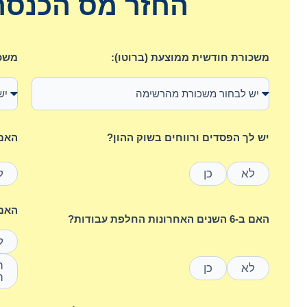
החזר מס הכנסה 
משכורת חודשית ממוצעת (ברוטו):
משכו
יש לך הפסדים ורווחים בשוק ההון?
האם 
לא
כן
ל
האם היי
האם ב-6 השנים האחרונות החלפת עבודות?
ל
לא
כן
ה