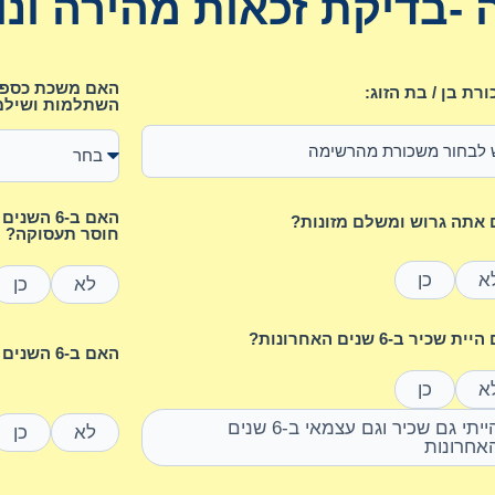
-בדיקת זכאות מהירה ונו
האם משכת כספים
רת בן / בת הזוג:
השתלמות ושילמ
האם ב-6 
אתה גרוש ומשלם מזונות?
חוסר תעסוקה?
א
כן
לא
כן
ת שכיר ב-6 שנים האחרונות?
האם ב-6 השנים האחרונות נולד לך ילד/ה?
א
כן
הייתי גם שכיר וגם עצמאי ב-6 שנים
לא
כן
אחרונות