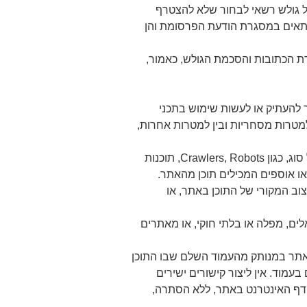
ל גולש רשאי לבחור שלא להצטרף
מתאים במסגרת הודעת הפרסומת והן
ת הכתובות והסכמת הגולש, כאמור,
 להעתיק או לעשות שימוש בתכני
מטרות מסחריות ובין למטרות אחרות,
שימוש באמצעים אוטומטיים לאיסוף מידע: אסור להפעיל או לאפשר להפעיל תוכנות, מערכות או יישומים ממוחשבים מכל סוג, כגון Crawlers, Robots, תוכנות
או אוספים המכילים תוכן מהאתר.
וב המקורי של התוכן באתר, או
אלים, מפלה או בלתי חוקי, או מאתרים
ו יצירת קישור ישיר לתוכן מסוים באתר במנותק מהעמוד השלם שבו התוכן
ייה ושימוש מלאים ותקינים בעמוד. אין ליצור קישורים ישירים
 דף האינטרנט באתר, ללא הסתרה,