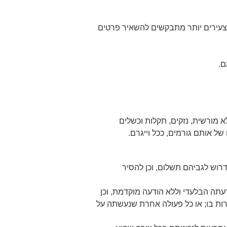
כל גיל. עם זאת, בהשארת פרטים או רכישה באתר, הגולש מצהיר שגילו מעל 18. גולשים צעירים יותר מתבקשים להשאיר פרטים
ם.
א מורשית, נזקים, תקלות וכשלים
ל אותם גורמים, ככל וייגרם.
רוש לגביהם תשלום, וכן להסיר
למנוע מכל גולש את השימוש באתר ו/או בחלקו לרבות חסימת כתובות IP לפי שיקול דעתה הבלעדי וללא הודעה מוקדמת, וכן
רות בו; או כל פעולה אחרת שנעשתה על