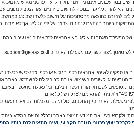
ושים במחשבונים אינם מהווים תחליף לייעוץ פרטני מאיש מקצוע. אי
ם היא להוות כלי עזר בנוסף לחישובים ידניים ו/או הצלבת נתונים ע
לולים להיגרם כתוצאה מהסתמכות על חישוב כלשהו שבוצע במחשבוני
יקות ביותר בהתאם לנתונים שהוזנו על ידי הגולש, אך לא מתחייבת
 מפעילת האתר והיא לא יהא אחראית לכל איחור ו/או עיכוב במתן הש
גולש מוזמן ליצור קשר עם מפעילת האתר ב
support@get-tax.co.il
ו ספקיה לא יהיו אחראים כלפי הגולש או כלפי צד שלישי כלשהו בגין 
ות הנובעים או קשורים בשימוש או בחוסר היכולת להשתמש באתר או 
נים ומסופקים לשם הלימוד והעשרה בלבד וכל פעולה שתעשה בעקבו
פי מפעילת האתר בגין התכנים, יכולותיהם, מגבלותיהם ו/או התאמתם 
ר.
, ולקרוא בעיון את המידע המוצג באתר ובכלל זה את המידע ביחס לש
 לקבלת יעוץ פרטני מגורם מקצועי, ואינו מתאים לנסיבותיו הספ