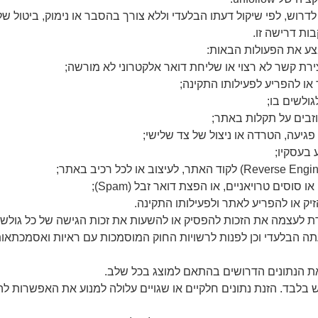
דרוש, לפי שיקול דעתו הבלעדי וללא צורך בהסבר או נימוק, ביטול של
ות דרישה זו.
צע את הפעולות הבאות:
ירת קשר לא רצוי או שליחת דואר אלקטרוני לא מורשה;
או להפריע לפעילותו התקינה;
גולשים בו;
וזבים על תקלות באתר;
עה, הטרדה או ניצול של צד שלישי;
בעסקיו;
סוסים טרויאניים, או הפצת דואר זבל (Spam);
יק או להפריע לאתר ולפעילותו התקינה.
עצמה את הזכות להפסיק או להשעות את זכות הגישה של כל גולש לא
ה הבלעדי וכן לפנות לרשויות החוק המוסמכות עם ראיות ואסמכתאות
את הנתונים הדרושים בהתאם למוצג בכל שלב.
 בלבד. הזנת נתונים חלקיים או שגויים עלולה למנוע את האפשרות