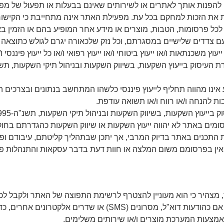
ם להפנות אותך לאתרים או לשירותים שאינם בבעלות או תפעול של מפ
את הזכות למחקם בכל עת. מפעילת האתר אינה מתחייבת כי הקישורים
לכל פרסומות, הטבות, מוצרים או מידע אחר המופיע בהם או הזמין ב
 צדדים שלישיים במסגרתם, וכל נזק שלכאורה יגרם לגולש כתוצאה 
יעוץ משכנתאות ו/או ייעוץ ביטוחי ו/או ייעוץ רפואי ו/או כל ייעוץ פיננס
אינו מהווה תחליף לייעוץ פיננסי כלשהו המתחשב בנתונים ובצרכים ה
ת להנחה ו/או רווח ו/או תשואה עודפת.
ים באתר לא יהווה ייעוץ השקעות או שיווק השקעות כהגדרתם בחוק
תכנים באתר בדיוק המרבי, אך יתכן שבתהליך קליטתם, עיבודם ופרסו
אין בפרסומם משום המלצה או חוות דעת בדבר עסקאות והתנהלות פי
 מצהיר כי הוא מעוניין להצטרף לרשימת התפוצה של האתר ולקבל לכת
צעות המערכת מוצרים ו/או שירותים משלימים.