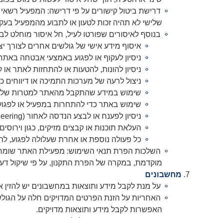
דרישת ביטול קישורים על פי דרישה: המפעיל רשאי ל
שלישי לא תהיה זכות לטעון או לתבוע מהמפעיל בעקב
בנוסף לאיסורים שפורטו לעיל, חל איסור מוחלט לב
איסוף מידע אישי של גולשים אחרים לצורך יצ
ניסיון לעקוף או לפגוע באמצעי אבטחה באתר 
ניסיון להונות, להטעות או להתחזות לאתר או ל
ניצול לרעה של מערכות התמיכה או דיווחים כ
שימוש במידע שהתקבל מהאתר למטרות של פגי
שימוש באתר כדי להתחרות במפעיל או לפגוע 
ניסיון לפענח או לבצע הנדסה לאחור (Reverse Engineering) לקוד האתר, לעיצוב או לכל רכיב באתר;
העלאת תוכנות או קבצים מזיקים, כגון וירוסים או 
כל פעולה נוספת או אחרת שעלולה לפגוע, להז
השלכות הפרת תנאי השימוש: מפעילת האתר שומרת ל
מוקדמת, במקרה של הפרת התקנון, על פי שיקול דעת
מחשבונים
על מנת לקבל מידע ותוצאות במחשבונים יש להזין 
האחריות על הזנת הפרטים המדויקים חלה על הגולש
האפשרות לקבל מידע ותוצאות מדויקים.