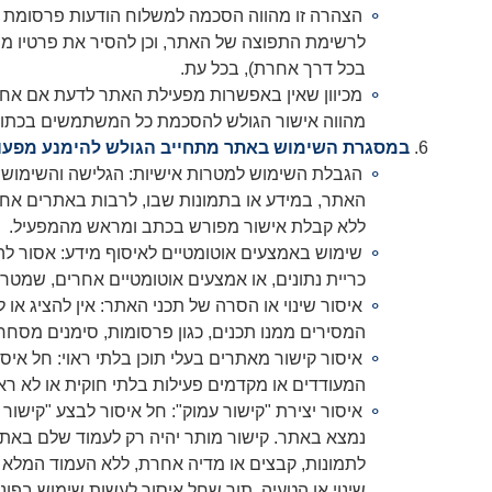
הצהרה זו מהווה הסכמה למשלוח הודעות פרסומת 
לרשימת התפוצה של האתר, וכן להסיר את פרטיו מ
בכל דרך אחרת), בכל עת.
מכיוון שאין באפשרות מפעילת האתר לדעת אם אחרי
מהווה אישור הגולש להסכמת כל המשתמשים בכתובות
במסגרת השימוש באתר מתחייב הגולש להימנע מפעול
הגבלת השימוש למטרות אישיות: הגלישה והשימוש ב
האתר, במידע או בתמונות שבו, לרבות באתרים אחרי
ללא קבלת אישור מפורש בכתב ומראש מהמפעיל.
כריית נתונים, או אמצעים אוטומטיים אחרים, שמטר
איסור שינוי או הסרה של תכני האתר: אין להציג א
המסירים ממנו תכנים, כגון פרסומות, סימנים מסחרי
איסור קישור מאתרים בעלי תוכן בלתי ראוי: חל איסו
המעודדים או מקדמים פעילות בלתי חוקית או לא ראו
לתמונות, קבצים או מדיה אחרת, ללא העמוד המלא 
שינוי או הטעיה, תוך שחל איסור לעשות שימוש בפונקציה של 