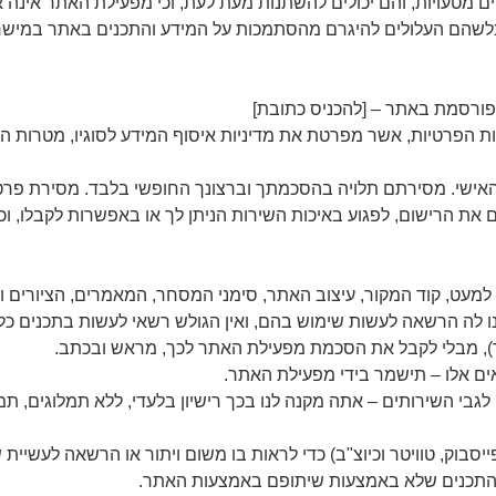
ם מטעויות, והם יכולים להשתנות מעת לעת, וכי מפעילת האתר אינה 
כלשהם העלולים להיגרם מהסתמכות על המידע והתכנים באתר במישרין 
פורסמת באתר – [להכניס כתובת]
ת הפרטיות, אשר מפרטת את מדיניות איסוף המידע לסוגיו, מטרות 
 האישי. מסירתם תלויה בהסכמתך וברצונך החופשי בלבד. מסירת פרטי
ת הרישום, לפגוע באיכות השירות הניתן לך או באפשרות לקבלו, וכן 
למעט, קוד המקור, עיצוב האתר, סימני המסחר, המאמרים, הציורים ו
לה הרשאה לעשות שימוש בהם, ואין הגולש רשאי לעשות בתכנים כל ש
ר), מבלי לקבל את הסכמת מפעילת האתר לכך, מראש ובכתב.
ם אלו – תישמר בידי מפעילת האתר.
בי השירותים – אתה מקנה לנו בכך רישיון בלעדי, ללא תמלוגים, תמי
בוק, טוויטר וכיוצ"ב) כדי לראות בו משום ויתור או הרשאה לעשיית שי
התכנים שלא באמצעות שיתופם באמצעות האתר.