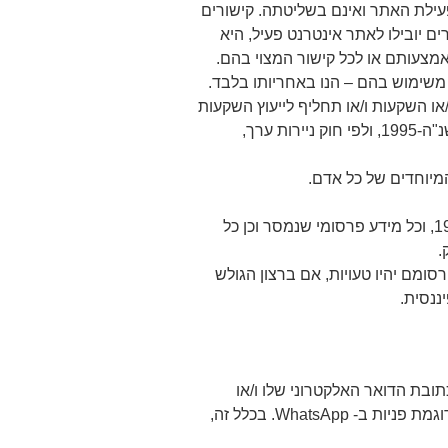
עילת האתר ואינם בשליטתה. קישורים
 יובילו לאתר אינטרנט פעיל, היא
אמצעותם או לכל קישור המצוי בהם.
משימוש בהם – הנו באחריותו בלבד.
י ו/או השקעות ו/או תחליף לייעוץ השקעות
ו/או הצעה להשקעה ו/או הצעה לציבור לפי חוק הסדרת העיסוק בייעוץ השקעות, בשיווק השקעות ובניהול תיקי השקעות, תשנ"ה-1995, ולפי חוק ניירות ערך,
מיוחדים של כל אדם.
מפעילת האתר אינה מורשית לפי חוק הסדרת העיסוק בייעוץ השקעות, בשיווק השקעות ובניהול תיקי השקעות, תשנ"ה-1995, וכל מידע פרסומי שנמסר וכן כל
.
מם יהיו טעויות, אם ברצון הגולש
ננסית.
ובת הדואר האלקטרוני שלו ו/או
למספר הטלפון שלו הודעות שיווקיות כאלה ואחרות, אם כהודעות דוא"ל, מסרונים (SMS) או שדרים אלקטרונים אחרים, כדוגמת פניות ב- WhatsApp. בכלל זה,