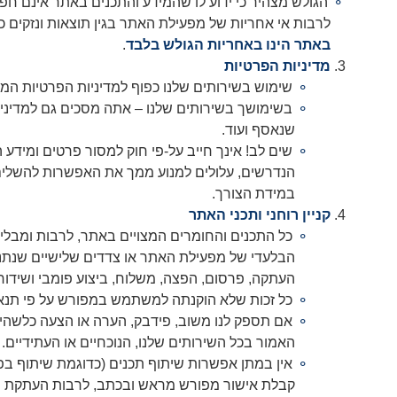
הגולש מצהיר כי ידוע לו שהמידע והתכנים באתר אינם חפי
לרבות אי אחריות של מפעילת האתר בגין תוצאות ונזקים 
באתר הינו באחריות הגולש בלבד
.
מדיניות הפרטיות
שימוש בשירותים שלנו כפוף למדיניות הפרטיות המ
בשימושך בשירותים שלנו – אתה מסכים גם למדיניו
שנאסף ועוד.
שים לב! אינך חייב על-פי חוק למסור פרטים ומידע
הנדרשים, עלולים למנוע ממך את האפשרות להשלים א
במידת הצורך.
קניין רוחני ותכני האתר
כל התכנים והחומרים המצויים באתר, לרבות ומבלי 
הבלעדי של מפעילת האתר או צדדים שלישיים שנתנו 
העתקה, פרסום, הפצה, משלוח, ביצוע פומבי ושידו
כל זכות שלא הוקנתה למשתמש במפורש על פי תנאי
אם תספק לנו משוב, פידבק, הערה או הצעה כלשהי לג
האמור בכל השירותים שלנו, הנוכחיים או העתידיים.
אין במתן אפשרות שיתוף תכנים (כדוגמת שיתוף בפייס
קבלת אישור מפורש מראש ובכתב, לרבות העתקת 