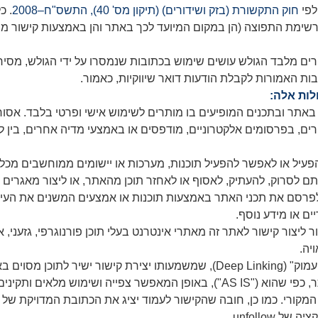
לפי
חוק התקשורת (בזק ושידורים) (תיקון מס' 40), התשס"ח–2008
. כ
רשימת התפוצה (הן במקום המיועד לכך באתר והן באמצעות קישור 
ם מלבד הגולש עושים שימוש בכתובות שנמסרו על ידי הגולש, מסיר
 האמורות לקבלת הודעות דואר שיווקיות, כאמור.
ות אלה:
אתר ובתכנים המופיעים בו מותרים לשימוש אישי ופרטי בלבד. אסור
ם, בפרסומים אלקטרוניים, מודפסים או באמצעי מדיה אחרים, בין ל
תם לסרוק, להעתיק, לאסוף או לאחזר תוכן מהאתר, או ליצור מאגרים 
ו לפרסם את תכני האתר באמצעות תוכנות או אמצעים המשנים את העיצ
ים או מידע נוסף.
ר ליצור קישור לאתר זה מאתרי אינטרנט בעלי תוכן פורנוגרפי, גזעני, 
יה.
איסור יצירת "קישור עמוק": חל איסור לבצע "קישור עמוק" (Deep Linking), שמשמעות
נמצא באתר. קישור מותר יהיה רק לעמוד שלם באתר, כפי שהוא ("AS IS"), באופן המאפשר צפ
המקורי. כמו כן, חובה שהקישור לעמוד יציג את הכתובת המדויקת של
unfollow.