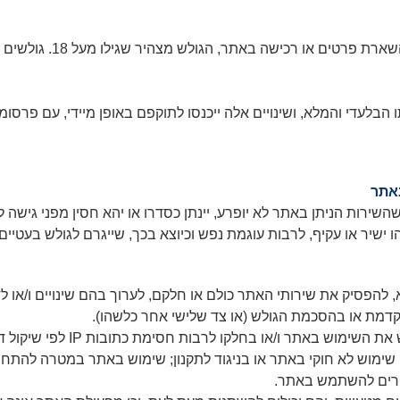
: אין מניעה לגלוש באתר, ב
בלעדי והמלא, ושינויים אלה ייכנסו לתוקפם באופן מיידי, עם פרסומ
באתר
ירות הניתן באתר לא יופרע, יינתן כסדרו או יהא חסין מפני גישה ל
יר או עקיף, לרבות עוגמת נפש וכיוצא בכך, שייגרם לגולש בעטיים ש
להפסיק את שירותי האתר כולם או חלקם, לערוך בהם שינויים ו/או לד
דמת או בהסכמת הגולש (או צד שלישי אחר כלשהו).
מפעילת האתר שומרת לעצמה את הזכות 
; שימוש לא חוקי באתר או בניגוד לתקנון; שימוש באתר במטרה להתח
אחרים להשתמש באתר.