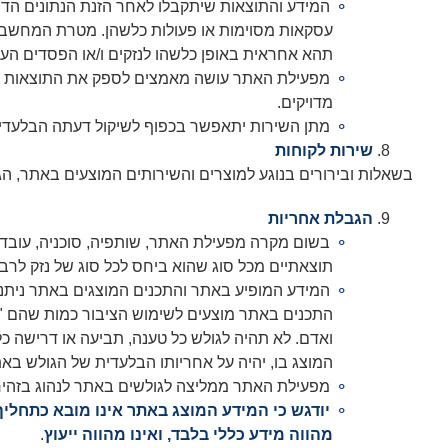
המידע והתוצאות שיתקבלו לאחר הזנת הנתונים הדר
עסקאות מסוימות או פעולות כלשהן. מטרת המחשבוני
תהא אחראית באופן כלשהו לנזקים ו/או הפסדים הע
מפעילת האתר עושה מאמצים לספק את התוצאות המדו
מדויקים.
מתן השירות יתאפשר בכפוף לשיקול דעתה הבלעדי של
שירות לקוחות
בשאלות ובירורים בנוגע למוצרים והשירותים המוצעים באתר, ה
הגבלת אחריות
בשום מקרה מפעילת האתר, שותפיה, סוכניה, עובדיה א
תוצאתיים מכל סוג שהוא ביחס לכל סוג של נזק לרב
המידע המופיע באתר והתכנים המוצגים באתר נית
התכנים באתר מוצעים לשימוש הציבור כמות שהם "AS IS" ולא ניתן להתאימם לצרכיו של כל אדם
ואדם. לא תהיה לגולש כל טענה, תביעה או דרישה כל
המוצג בו, יהיה על אחריותו הבלעדית של הגולש באת
מפעילת האתר ממליצה לגולשים באתר לנהוג בזהירות
יודגש כי המידע המוצג באתר אינו מובא כתחליף
מהווה מידע כללי בלבד, ואינו מהווה ייעוץ
.