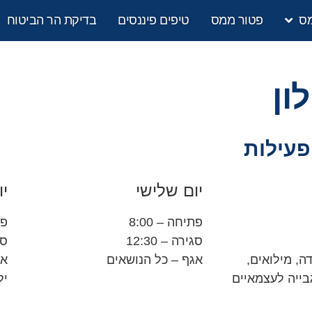
מס
פטור ממס
טיפים פיננסים
בדיקת הר הביטוח
ון
פעילות
יום שלישי
יו
פתיחה – 8:00
פתי
סגירה – 12:30
סגי
ה, מילואים,
אגף – כל הנושאים
אג
גבייה לעצמאיים
יל