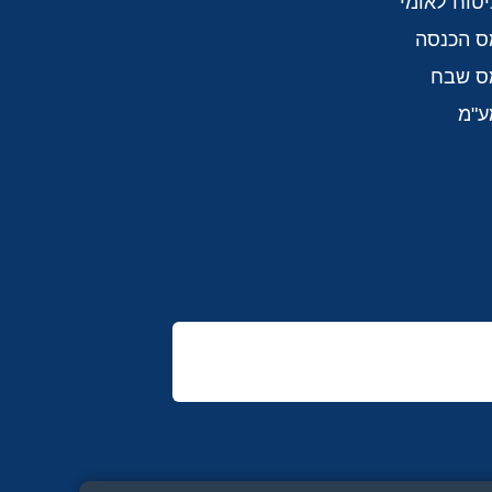
יטוח לאומי
ס הכנסה
מס שבח
ע"מ