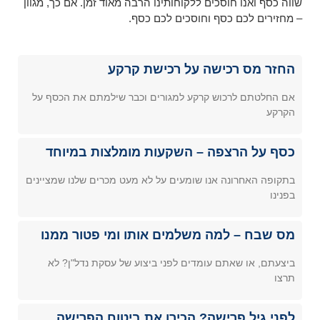
שווה כסף ואנו חוסכים ללקוחותינו הרבה מאוד זמן. אם כך, מגוון
– מחזירים לכם כסף וחוסכים לכם כסף.
החזר מס רכישה על רכישת קרקע
אם החלטתם לרכוש קרקע למגורים וכבר שילמתם את הכסף על
הקרקע
כסף על הרצפה – השקעות מומלצות במיוחד
בתקופה האחרונה אנו שומעים על לא מעט מכרים שלנו שמציינים
בפנינו
מס שבח – למה משלמים אותו ומי פטור ממנו
ביצעתם, או שאתם עומדים לפני ביצוע של עסקת נדל"ן? לא
תרצו
לפני גיל פרישה? הכירו את ביטוח הפרישה